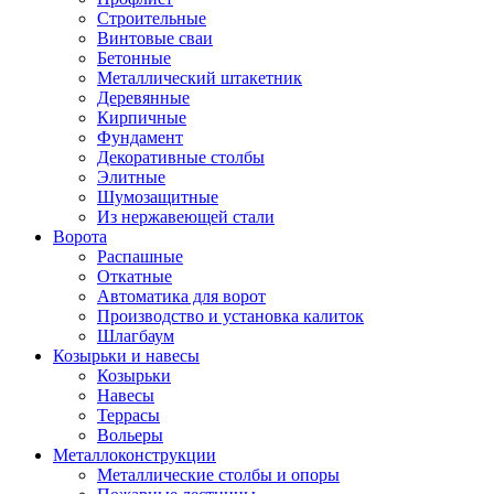
Строительные
Винтовые сваи
Бетонные
Металлический штакетник
Деревянные
Кирпичные
Фундамент
Декоративные столбы
Элитные
Шумозащитные
Из нержавеющей стали
Ворота
Распашные
Откатные
Автоматика для ворот
Производство и установка калиток
Шлагбаум
Козырьки и навесы
Козырьки
Навесы
Террасы
Вольеры
Металлоконструкции
Металлические столбы и опоры