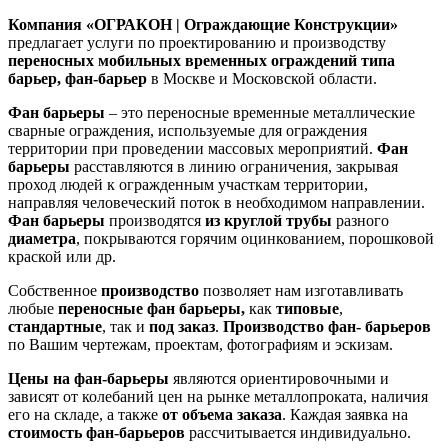
Компания «ОГРАКОН | Ограждающие Конструкции»
предлагает услуги по проектированию и производству
переносных мобильных временных ограждений типа
барьер, фан-барьер
в Москве и Московской области.
Фан барьеры
– это переносные временные металлические
сварные ограждения, используемые для ограждения
территории при проведении массовых мероприятий.
Фан
барьеры
расставляются в линию ограничения, закрывая
проход людей к огражденным участкам территории,
направляя человеческий поток в необходимом направлении.
Фан барьеры
производятся
из круглой трубы
разного
диаметра
, покрываются горячим оцинкованием, порошковой
краской или др.
Собственное
производство
позволяет нам изготавливать
любые
переносные фан барьеры,
как
типовые
,
стандартные
, так и
под заказ
.
Производство фан- барьеров
по Вашим чертежам, проектам, фотографиям и эскизам.
Цены на фан-барьеры
являются ориентировочными и
зависят от колебаний цен на рынке металлопроката, наличия
его на складе, а также
от объема заказа
. Каждая заявка на
стоимость фан-барьеров
рассчитывается индивидуально.