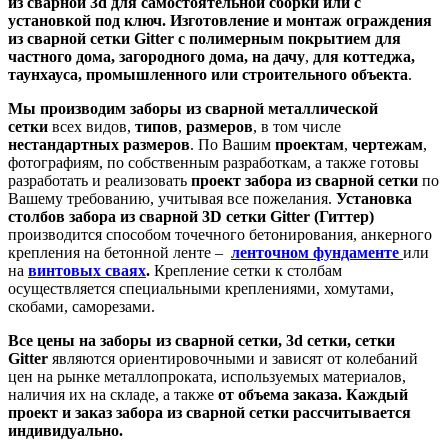
из сварной 3d для самостоятельной сборки или с
установкой под ключ. Изготовление и монтаж ограждения
из сварной сетки Gitter с полимерным покрытием д
ля
частного дома, загородного дома, на дачу
,
для коттеджа,
таунхауса, промышленного или строительного объекта
.
Мы производим
заборы из сварной металлической
сетки
всех видов,
типов
,
размеров
, в том числе
нестандартных размеров
. По Вашим
проектам
,
чертежам
,
фотографиям, по собственным разработкам, а также готовы
разработать и реализовать
проект забора из сварной сетки
по
Вашему требованию, учитывая все пожелания.
Установка
столбов забора из сварной 3D сетки Gitter (Гиттер)
производится способом точечного бетонирования, анкерного
крепления на бетонной ленте –
ленточном фундаменте
или
на
винтовых сваях
.
Крепление сетки к столбам
осуществляется специальными креплениями, хомутами,
скобами, саморезами.
Все цены на
заборы из сварной сетки, 3d сетки, сетки
Gitter
являются ориентировочными и зависят от колебаний
цен на рынке металлопроката, используемых материалов,
наличия их на складе, а также
от объема заказа.
Каждый
проект и заказ забора из сварной сетки рассчитывается
индивидуально.