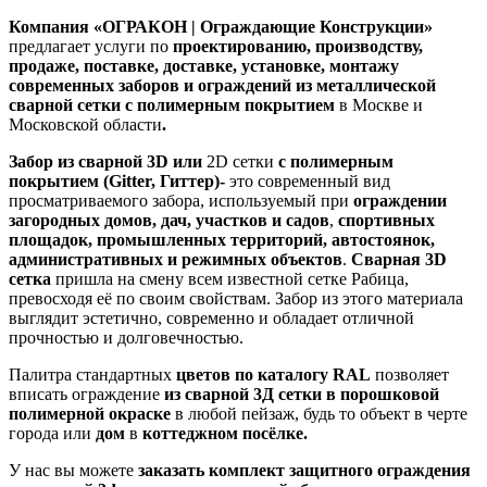
Компания «ОГРАКОН | Ограждающие Конструкции»
предлагает услуги по
проектированию, производству,
продаже, поставке, доставке, установке, монтажу
современных заборов и ограждений из металлической
сварной сетки с полимерным покрытием
в Москве и
Московской области
.
Забор из сварной 3
D или
2D сетки
с полимерным
покрытием (
Gitter
, Гиттер)-
это современный вид
просматриваемого забора, используемый при
ограждении
загородных домов, дач, участков и садов
,
спортивных
площадок, промышленных территорий, автостоянок,
административных и режимных объектов
.
Сварная 3D
сетка
пришла на смену всем известной сетке Рабица,
превосходя её по своим свойствам. Забор из этого материала
выглядит эстетично, современно и обладает отличной
прочностью и долговечностью.
Палитра стандартных
цветов по каталогу RAL
позволяет
вписать ограждение
из сварной 3Д сетки в порошковой
полимерной окраске
в любой пейзаж, будь то объект в черте
города или
дом
в
коттеджном посёлке.
У нас вы можете
заказать комплект защитного ограждения