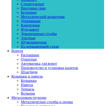
Строительные
Винтовые сваи
Бетонные
Металлический штакетник
Деревянные
Кирпичные
Фундамент
Декоративные столбы
Элитные
Шумозащитные
Из нержавеющей стали
Ворота
Распашные
Откатные
Автоматика для ворот
Производство и установка калиток
Шлагбаум
Козырьки и навесы
Козырьки
Навесы
Террасы
Вольеры
Металлоконструкции
Металлические столбы и опоры