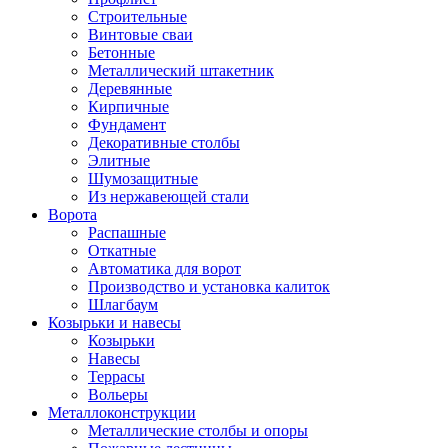
Строительные
Винтовые сваи
Бетонные
Металлический штакетник
Деревянные
Кирпичные
Фундамент
Декоративные столбы
Элитные
Шумозащитные
Из нержавеющей стали
Ворота
Распашные
Откатные
Автоматика для ворот
Производство и установка калиток
Шлагбаум
Козырьки и навесы
Козырьки
Навесы
Террасы
Вольеры
Металлоконструкции
Металлические столбы и опоры