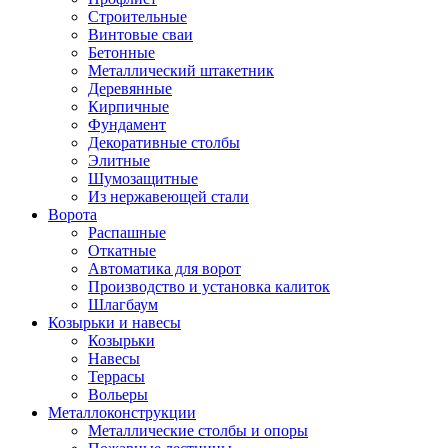
Строительные
Винтовые сваи
Бетонные
Металлический штакетник
Деревянные
Кирпичные
Фундамент
Декоративные столбы
Элитные
Шумозащитные
Из нержавеющей стали
Ворота
Распашные
Откатные
Автоматика для ворот
Производство и установка калиток
Шлагбаум
Козырьки и навесы
Козырьки
Навесы
Террасы
Вольеры
Металлоконструкции
Металлические столбы и опоры