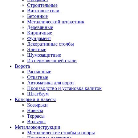
Строительные
Винтовые сваи
Бетонные
Металлический штакетник
Деревянные
Кирпичные
Фундамент
Декоративные столбы
Элитные
Шумозащитные
Из нержавеющей стали
Ворота
Распашные
Откатные
Автоматика для ворот
Производство и установка калиток
Шлагбаум
Козырьки и навесы
Козырьки
Навесы
Террасы
Вольеры
Металлоконструкции
Металлические столбы и опоры