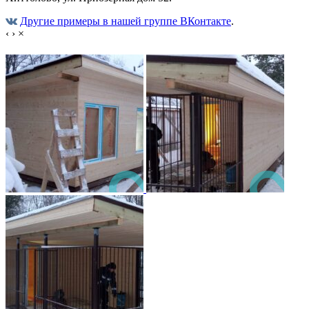
Другие примеры в нашей группе ВКонтакте
.
‹
›
×