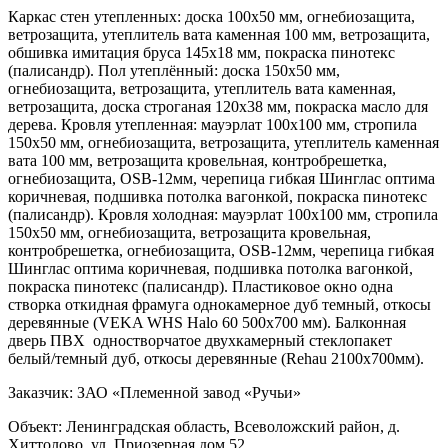
Каркас стен утепленных: доска 100х50 мм, огнебиозащита,
ветрозащита, утеплитель вата каменная 100 мм, ветрозащита,
обшивка имитация бруса 145х18 мм, покраска пинотекс
(палисандр). Пол утеплённый: доска 150х50 мм,
огнебиозащита, ветрозащита, утеплитель вата каменная,
ветрозащита, доска строганая 120х38 мм, покраска масло для
дерева. Кровля утепленная: мауэрлат 100х100 мм, стропила
150х50 мм, огнебиозащита, ветрозащита, утеплитель каменная
вата 100 мм, ветрозащита кровельная, контробрешетка,
огнебиозащита, OSB-12мм, черепица гибкая Шинглас оптима
коричневая, подшивка потолка вагонкой, покраска пинотекс
(палисандр). Кровля холодная: мауэрлат 100х100 мм, стропила
150х50 мм, огнебиозащита, ветрозащита кровельная,
контробрешетка, огнебиозащита, OSB-12мм, черепица гибкая
Шинглас оптима коричневая, подшивка потолка вагонкой,
покраска пинотекс (палисандр). Пластиковое окно одна
створка откидная фрамуга однокамерное дуб темный, откосы
деревянные (VEKA WHS Halo 60 500х700 мм). Балконная
дверь ПВХ одностворчатое двухкамерный стеклопакет
белый/темный дуб, откосы деревянные (Rehau 2100х700мм).
Заказчик: ЗАО «Племенной завод «Ручьи»
Объект: Ленинградская область, Всеволожский район, д.
Хиттолово, ул. Приозерная дом 52.