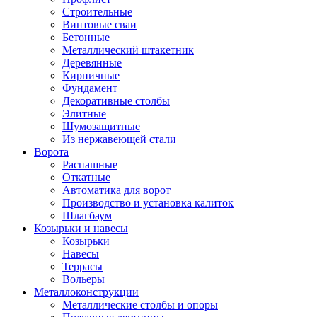
Строительные
Винтовые сваи
Бетонные
Металлический штакетник
Деревянные
Кирпичные
Фундамент
Декоративные столбы
Элитные
Шумозащитные
Из нержавеющей стали
Ворота
Распашные
Откатные
Автоматика для ворот
Производство и установка калиток
Шлагбаум
Козырьки и навесы
Козырьки
Навесы
Террасы
Вольеры
Металлоконструкции
Металлические столбы и опоры