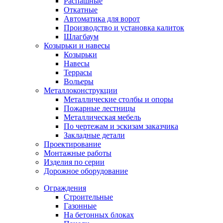
Распашные
Откатные
Автоматика для ворот
Производство и установка калиток
Шлагбаум
Козырьки и навесы
Козырьки
Навесы
Террасы
Вольеры
Металлоконструкции
Металлические столбы и опоры
Пожарные лестницы
Металлическая мебель
По чертежам и эскизам заказчика
Закладные детали
Проектирование
Монтажные работы
Изделия по серии
Дорожное оборудование
Ограждения
Строительные
Газонные
На бетонных блоках